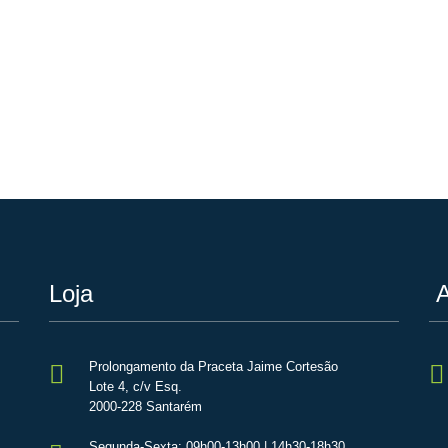
Loja
A
Prolongamento da Praceta Jaime Cortesão
Lote 4, c/v Esq.
2000-228 Santarém
Segunda-Sexta: 09h00-13h00 | 14h30-18h30