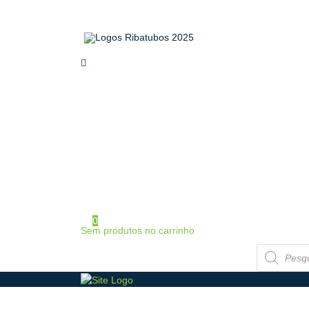
home
sobre a ribatubos
as nossas marcas
loja online
certificados
contactos
área de cliente
iniciar sessão / registo
0
Sem produtos no carrinho
Products
search