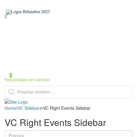
Home
Sobre a Ribatubos
As nossas marcas
Loja Online
Certificados
Contactos
Área de Cliente
Iniciar Sessão / Registo
0
Sem produtos no carrinho
Products
search
Home
VC Sidebars
VC Right Events Sidebar
VC Right Events Sidebar