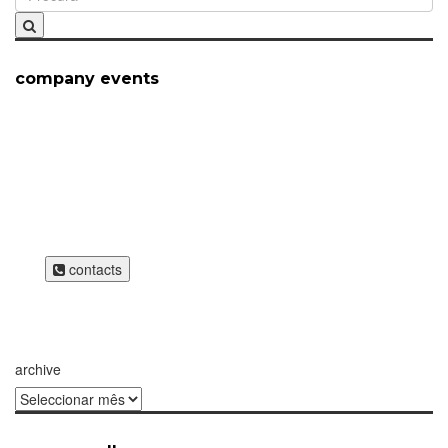
company events
how can we help you?
Contact us at the Consulting WP office nearest to you or
submit a business inquiry online.
contacts
archive
archive