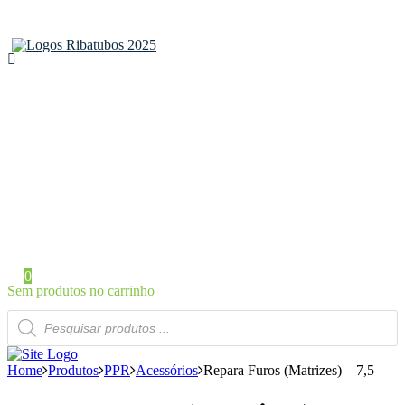
Home
Sobre a Ribatubos
As nossas marcas
Loja Online
Certificados
Contactos
Área de Cliente
Iniciar Sessão / Registo
0
Sem produtos no carrinho
Products
search
Home
Produtos
PPR
Acessórios
Repara Furos (Matrizes) – 7,5