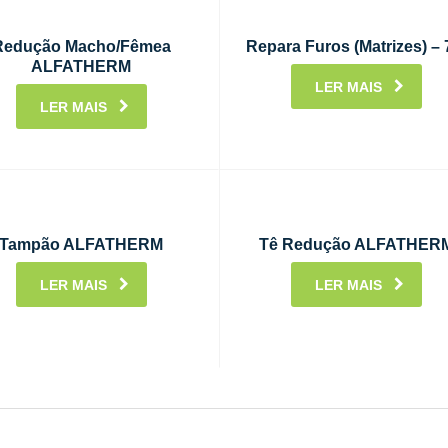
Redução Macho/Fêmea
Repara Furos (Matrizes) – 
ALFATHERM
LER MAIS
LER MAIS
Tampão ALFATHERM
Tê Redução ALFATHER
LER MAIS
LER MAIS