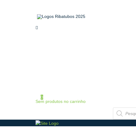
home
sobre a ribatubos
as nossas marcas
loja online
certificados
contactos
área de cliente
iniciar sessão / registo
0
Sem produtos no carrinho
Products
search