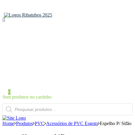
Home
Sobre a Ribatubos
As nossas marcas
Loja Online
Certificados
Contactos
Área de Cliente
Iniciar Sessão / Registo
0
Sem produtos no carrinho
Products
search
Home
Produtos
PVC
Acessórios de PVC Esgoto
Espelho P/ Sifão