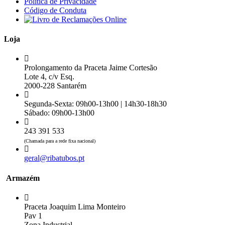
Política de Privacidade
Código de Conduta
Loja
Prolongamento da Praceta Jaime Cortesão
Lote 4, c/v Esq.
2000-228 Santarém
Segunda-Sexta: 09h00-13h00 | 14h30-18h30
Sábado: 09h00-13h00
243 391 533
(Chamada para a rede fixa nacional)
geral@ribatubos.pt
Armazém
Praceta Joaquim Lima Monteiro
Pav 1
Zona Industrial