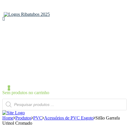
Home
Sobre a Ribatubos
As nossas marcas
Loja Online
Certificados
Contactos
Área de Cliente
Iniciar Sessão / Registo
0
Sem produtos no carrinho
Products
search
Home
Produtos
PVC
Acessórios de PVC Esgoto
Sifão Garrafa
Urinol Cromado