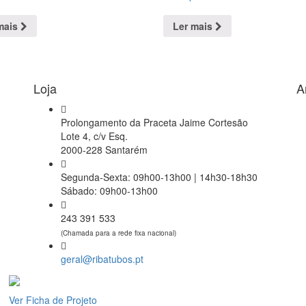
mais
Ler mais
Loja
A
Prolongamento da Praceta Jaime Cortesão
Lote 4, c/v Esq.
2000-228 Santarém
Segunda-Sexta: 09h00-13h00 | 14h30-18h30
Sábado: 09h00-13h00
243 391 533
(Chamada para a rede fixa nacional)
geral@ribatubos.pt
Ver Ficha de Projeto