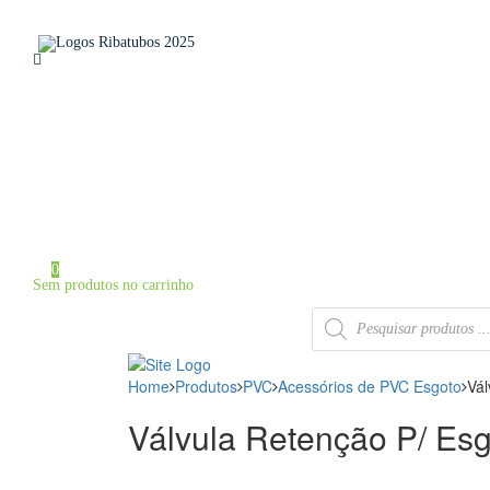
Home
Sobre a Ribatubos
As nossas marcas
Loja Online
Certificados
Contactos
Área de Cliente
Iniciar Sessão / Registo
0
Sem produtos no carrinho
Products
search
Home
Produtos
PVC
Acessórios de PVC Esgoto
Vál
Válvula Retenção P/ Es