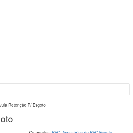
vula Retenção P/ Esgoto
goto
Categorias:
PVC
,
Acessórios de PVC Esgoto