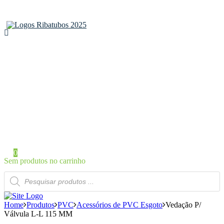
Home
Sobre a Ribatubos
As nossas marcas
Loja Online
Certificados
Contactos
Área de Cliente
Iniciar Sessão / Registo
0
Sem produtos no carrinho
Products
search
Home
Produtos
PVC
Acessórios de PVC Esgoto
Vedação P/
Válvula L-L 115 MM