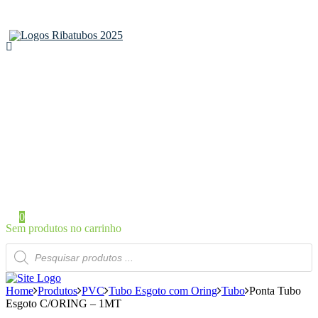
Home
Sobre a Ribatubos
As nossas marcas
Loja Online
Certificados
Contactos
Área de Cliente
Iniciar Sessão / Registo
0
Sem produtos no carrinho
Products
search
Home
Produtos
PVC
Tubo Esgoto com Oring
Tubo
Ponta Tubo
Esgoto C/ORING – 1MT