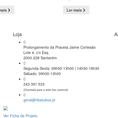
mais
Ler mais
Loja
A
Prolongamento da Praceta Jaime Cortesão
Lote 4, c/v Esq.
2000-228 Santarém
Segunda-Sexta: 09h00-13h00 | 14h30-18h30
Sábado: 09h00-13h00
243 391 533
(Chamada para a rede fixa nacional)
geral@ribatubos.pt
Ver Ficha de Projeto