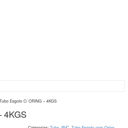
Tubo Esgoto C/ ORING – 4KGS
– 4KGS
Categorias:
Tubo
,
PVC
,
Tubo Esgoto com Oring