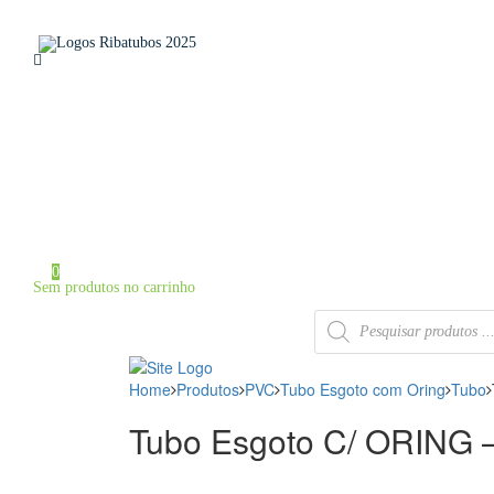
Home
Sobre a Ribatubos
As nossas marcas
Loja Online
Certificados
Contactos
Área de Cliente
Iniciar Sessão / Registo
0
Sem produtos no carrinho
Products
search
Home
Produtos
PVC
Tubo Esgoto com Oring
Tubo
Tubo Esgoto C/ ORING 