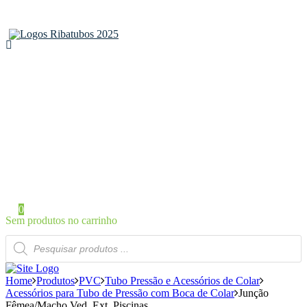
Home
Sobre a Ribatubos
As nossas marcas
Loja Online
Certificados
Contactos
Área de Cliente
Iniciar Sessão / Registo
0
Sem produtos no carrinho
Products
search
Home
Produtos
PVC
Tubo Pressão e Acessórios de Colar
Acessórios para Tubo de Pressão com Boca de Colar
Junção
Fêmea/Macho Ved. Ext. Piscinas