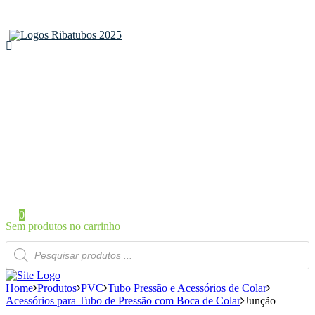
Home
Sobre a Ribatubos
As nossas marcas
Loja Online
Certificados
Contactos
Área de Cliente
Iniciar Sessão / Registo
0
Sem produtos no carrinho
Products
search
Home
Produtos
PVC
Tubo Pressão e Acessórios de Colar
Acessórios para Tubo de Pressão com Boca de Colar
Junção