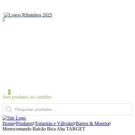
Home
Sobre a Ribatubos
As nossas marcas
Loja Online
Certificados
Contactos
Área de Cliente
Iniciar Sessão / Registo
0
Sem produtos no carrinho
Products
search
Home
Produtos
Torneiras e Válvulas
Barros & Moreira
Monocomando Balcão Bica Alta TARGET