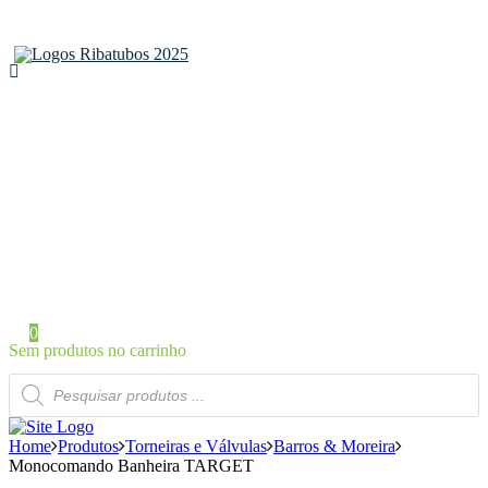
Home
Sobre a Ribatubos
As nossas marcas
Loja Online
Certificados
Contactos
Área de Cliente
Iniciar Sessão / Registo
0
Sem produtos no carrinho
Products
search
Home
Produtos
Torneiras e Válvulas
Barros & Moreira
Monocomando Banheira TARGET