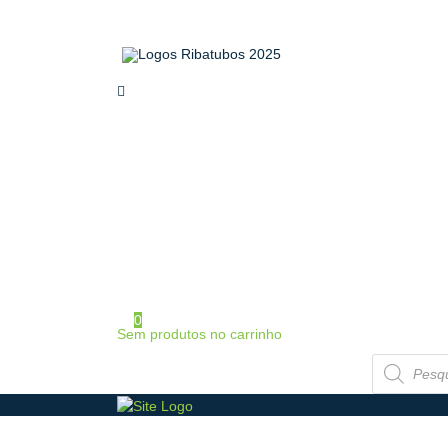
home
sobre a ribatubos
as nossas marcas
loja online
certificados
contactos
área de cliente
iniciar sessão / registo
0
Sem produtos no carrinho
Products
search