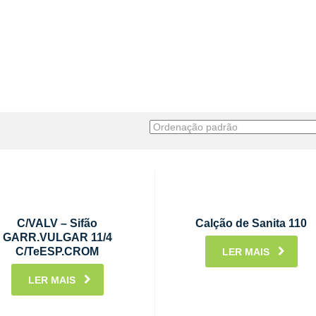
C/VALV – Sifão
Calção de Sanita 110
GARR.VULGAR 11/4
C/TeESP.CROM
LER MAIS
LER MAIS