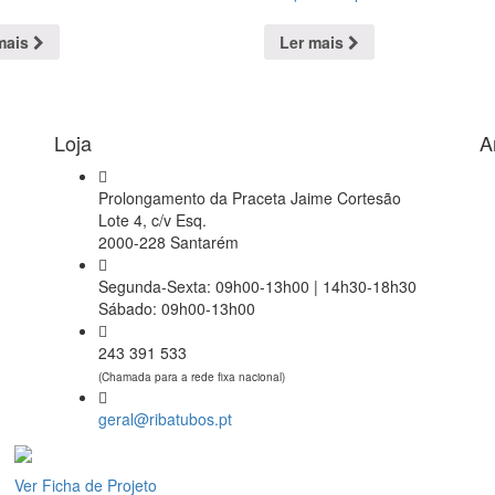
mais
Ler mais
Loja
A
Prolongamento da Praceta Jaime Cortesão
Lote 4, c/v Esq.
2000-228 Santarém
Segunda-Sexta: 09h00-13h00 | 14h30-18h30
Sábado: 09h00-13h00
243 391 533
(Chamada para a rede fixa nacional)
geral@ribatubos.pt
Ver Ficha de Projeto