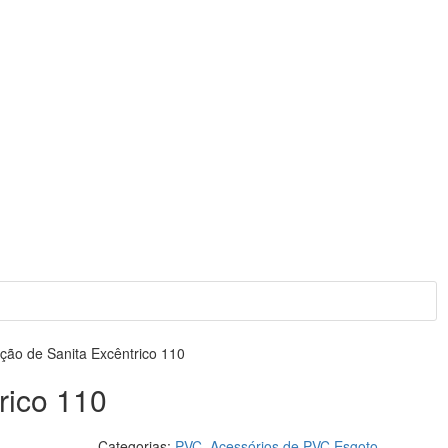
ção de Sanita Excêntrico 110
rico 110
Categorias:
PVC
,
Acessórios de PVC Esgoto