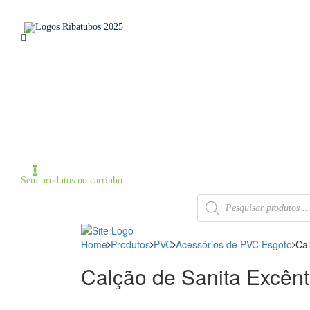
Home
Sobre a Ribatubos
As nossas marcas
Loja Online
Certificados
Contactos
Área de Cliente
Iniciar Sessão / Registo
0
Sem produtos no carrinho
Products
search
Home
Produtos
PVC
Acessórios de PVC Esgoto
Cal
Calção de Sanita Excênt