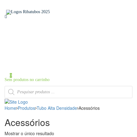
Home
Sobre a Ribatubos
As nossas marcas
Loja Online
Certificados
Contactos
Área de Cliente
Iniciar Sessão / Registo
0
Sem produtos no carrinho
Products
search
Home
Produtos
Tubo Alta Densidade
Acessórios
Acessórios
Mostrar o único resultado