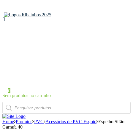
Home
Sobre a Ribatubos
As nossas marcas
Loja Online
Certificados
Contactos
Área de Cliente
Iniciar Sessão / Registo
0
Sem produtos no carrinho
Products
search
Home
Produtos
PVC
Acessórios de PVC Esgoto
Espelho Sifão
Garrafa 40