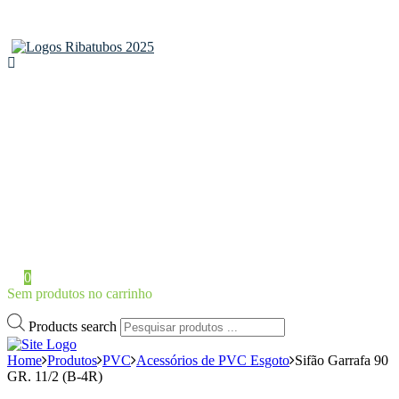
Home
Sobre a Ribatubos
As nossas marcas
Loja Online
Certificados
Contactos
Área de Cliente
Iniciar Sessão / Registo
0
Sem produtos no carrinho
Products search
Home
Produtos
PVC
Acessórios de PVC Esgoto
Sifão Garrafa 90
GR. 11/2 (B-4R)