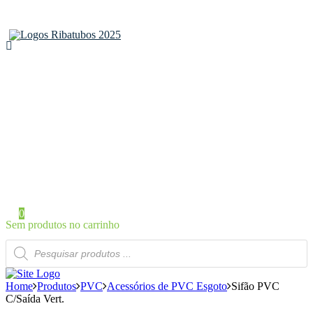
Home
Sobre a Ribatubos
As nossas marcas
Loja Online
Certificados
Contactos
Área de Cliente
Iniciar Sessão / Registo
0
Sem produtos no carrinho
Products
search
Home
Produtos
PVC
Acessórios de PVC Esgoto
Sifão PVC
C/Saída Vert.